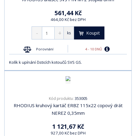
561,44 Kč
464,00 Kč bez DPH
Koupit
ks
4 - 10 DNŮ
Porovnání
Kolík k upínání čisticích kotoučů SVS GS.
353005
Kód produktu:
RHODIUS kruhový kartáč ERBZ 115x22 copový drát
NEREZ 0,35mm
1 121,67 Kč
927,00 Kč bez DPH