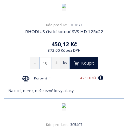
303873
Kód produktu:
RHODIUS čistící kotouč SVS HD 125x22
450,12 Kč
372,00 Kč bez DPH
Koupit
ks
4 - 10 DNŮ
Porovnání
Na ocel, nerez, neželezné kovy a laky.
305407
Kód produktu: