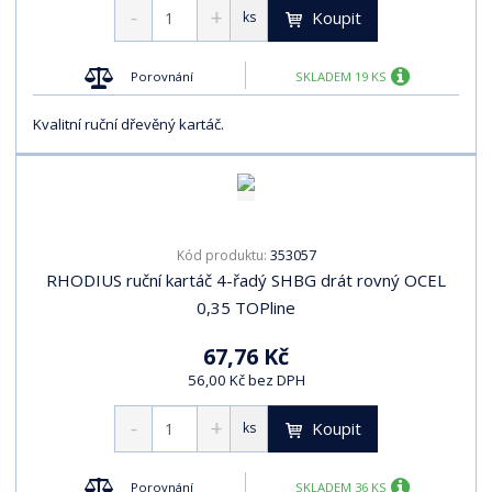
Koupit
ks
Porovnání
SKLADEM 19 KS
Kvalitní ruční dřevěný kartáč.
353057
Kód produktu:
RHODIUS ruční kartáč 4-řadý SHBG drát rovný OCEL
0,35 TOPline
67,76 Kč
56,00 Kč bez DPH
Koupit
ks
Porovnání
SKLADEM 36 KS