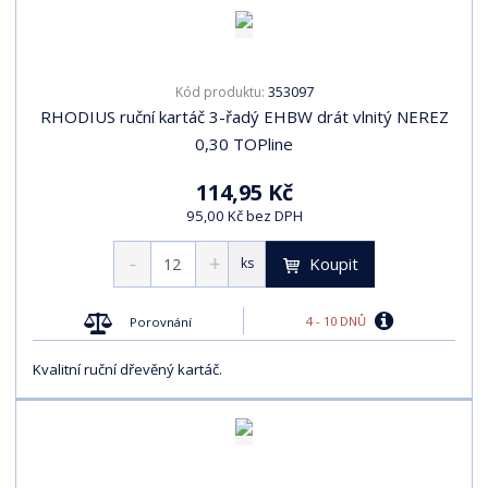
353097
Kód produktu:
RHODIUS ruční kartáč 3-řadý EHBW drát vlnitý NEREZ
0,30 TOPline
114,95 Kč
95,00 Kč bez DPH
Koupit
ks
4 - 10 DNŮ
Porovnání
Kvalitní ruční dřevěný kartáč.