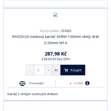
s
s
353025
Kód produktu:
RHODIUS miskový kartáč SKBW 100mm vlnitý drát
0,50mm M14
287,98 Kč
238,00 Kč bez DPH
Koupit
ks
4 - 10 DNŮ
Porovnání
Kartáč s vlnitým ocelovým drátem.