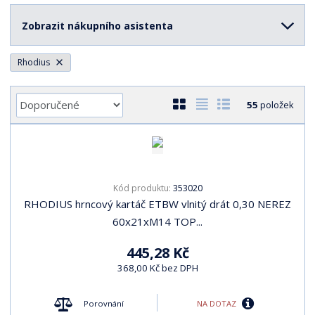
r
Zobrazit nákupního asistenta
a
n
a
Rhodius
Ř
O
T
Ř
55
položek
a
b
a
á
z
r
b
d
e
á
u
k
n
z
l
o
í
353020
Kód produktu:
k
k
v
p
RHODIUS hrncový kartáč ETBW vlnitý drát 0,30 NEREZ
o
o
ý
r
60x21xM14 TOP...
o
v
v
v
d
ý
ý
ý
445,28 Kč
u
v
v
p
368,00 Kč bez DPH
k
ý
ý
i
t
p
p
s
ů
NA DOTAZ
Porovnání
i
i