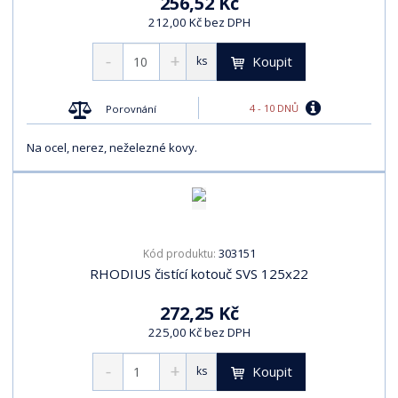
256,52 Kč
212,00 Kč bez DPH
Koupit
ks
4 - 10 DNŮ
Porovnání
Na ocel, nerez, neželezné kovy.
303151
Kód produktu:
RHODIUS čistící kotouč SVS 125x22
272,25 Kč
225,00 Kč bez DPH
Koupit
ks