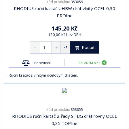
353059
Kód produktu:
RHODIUS ruční kartáč UHBW drát vlnitý OCEL 0,30
PROline
145,20 Kč
120,00 Kč bez DPH
Koupit
ks
Porovnání
SKLADEM 8 KS
Ruční kratáč s vlnitým ocelovým drátem.
353055
Kód produktu:
RHODIUS ruční kartáč 2-řadý SHBG drát rovný OCEL
0,35 TOPline