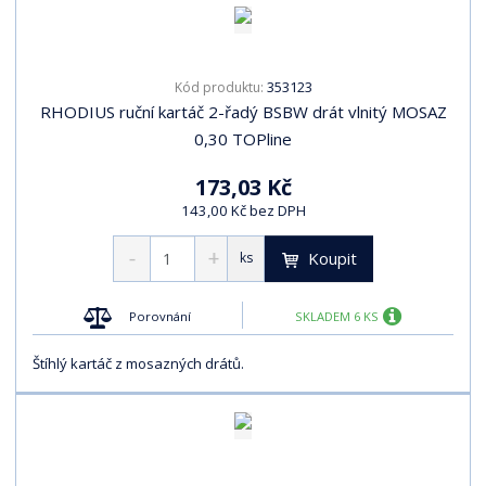
353123
Kód produktu:
RHODIUS ruční kartáč 2-řadý BSBW drát vlnitý MOSAZ
0,30 TOPline
173,03 Kč
143,00 Kč bez DPH
Koupit
ks
Porovnání
SKLADEM 6 KS
Štíhlý kartáč z mosazných drátů.