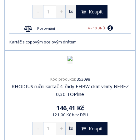
Koupit
ks
4 - 10 DNŮ
Porovnání
Kartáč s copovým ocelovým drátem.
353098
Kód produktu:
RHODIUS ruční kartáč 4-řadý EHBW drát vlnitý NEREZ
0,30 TOPline
146,41 Kč
121,00 Kč bez DPH
Koupit
ks