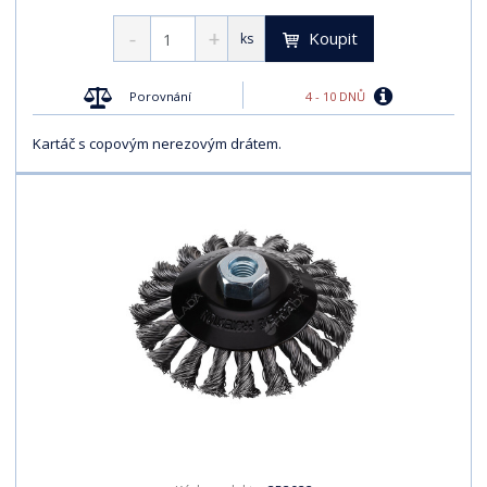
Koupit
ks
4 - 10 DNŮ
Porovnání
Kartáč s copovým nerezovým drátem.