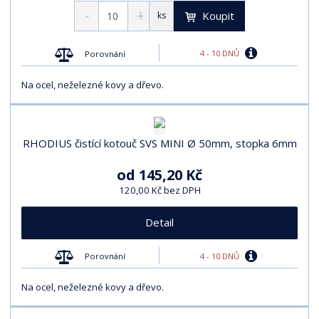
Koupit
ks
4 - 10 DNŮ
Porovnání
Na ocel, neželezné kovy a dřevo.
RHODIUS čistící kotouč SVS MINI Ø 50mm, stopka 6mm
od
145,20 Kč
120,00 Kč bez DPH
Detail
4 - 10 DNŮ
Porovnání
Na ocel, neželezné kovy a dřevo.