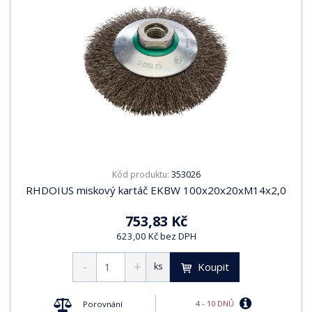
353026
Kód produktu:
RHDOIUS miskový kartáč EKBW 100x20x20xM14x2,0
753,83 Kč
623,00 Kč bez DPH
Koupit
ks
4 - 10 DNŮ
Porovnání