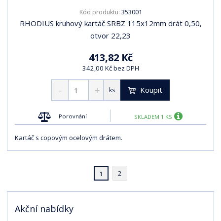
353001
Kód produktu:
RHODIUS kruhový kartáč SRBZ 115x12mm drát 0,50,
otvor 22,23
413,82 Kč
342,00 Kč bez DPH
Koupit
ks
Porovnání
SKLADEM 1 KS
Kartáč s copovým ocelovým drátem.
2
1
Akční nabídky