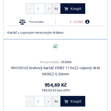
Koupit
ks
4 - 10 DNŮ
Porovnání
Kartáč s copovým nerezovým drátem.
353004
Kód produktu:
RHODIUS kruhový kartáč ERBZ 115x22 copový drát
NEREZ 0,50mm
954,69 Kč
789,00 Kč bez DPH
Koupit
ks