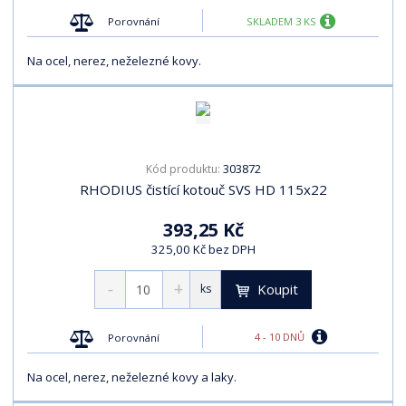
Porovnání
SKLADEM 3 KS
Na ocel, nerez, neželezné kovy.
303872
Kód produktu:
RHODIUS čistící kotouč SVS HD 115x22
393,25 Kč
325,00 Kč bez DPH
Koupit
ks
4 - 10 DNŮ
Porovnání
Na ocel, nerez, neželezné kovy a laky.