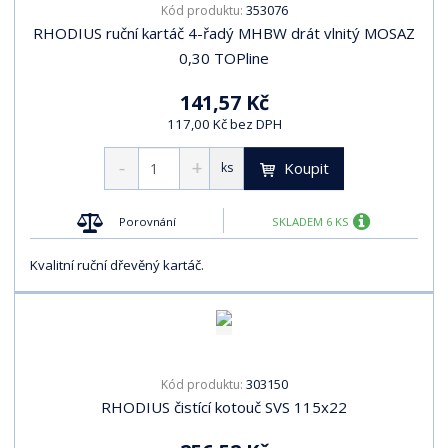
353076
Kód produktu:
RHODIUS ruční kartáč 4-řadý MHBW drát vlnitý MOSAZ
0,30 TOPline
141,57 Kč
117,00 Kč bez DPH
Koupit
ks
Porovnání
SKLADEM 6 KS
Kvalitní ruční dřevěný kartáč.
303150
Kód produktu:
RHODIUS čistící kotouč SVS 115x22