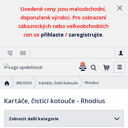
Uvedené ceny jsou maloobchodní,
doporučené výrobci. Pro zobrazení
zákaznických nebo velkoobchodních
cen se
přihlaste
/
zaregistrujte
.
0
☰
V
y
h
Ú
Rhodius
BRUSIVO
Kartáče, čistící kotouče
l
v
o
e
Kartáče, čistící kotouče - Rhodius
d
d
n
a
í
t
Zobrazit další kategorie
s
t