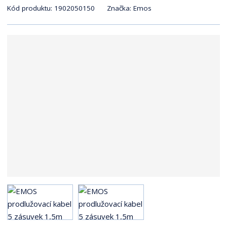
r
Kód produktu:
1902050150
Značka:
Emos
a
n
a