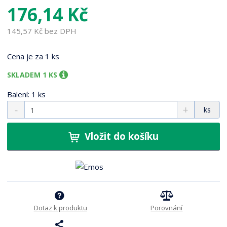
176,14 Kč
145,57 Kč bez DPH
Cena je za 1 ks
SKLADEM 1 KS
Balení: 1 ks
S
N
Z
ks
n
a
m
í
v
ě
ž
ý
Vložit do košíku
n
i
š
i
t
i
t
m
t
p
n
m
o
o
n
ž
o
č
s
ž
e
Dotaz k produktu
Porovnání
t
s
t