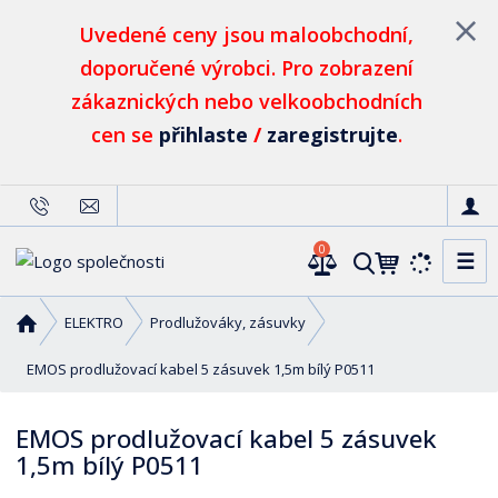
Uvedené ceny jsou maloobchodní,
doporučené výrobci. Pro zobrazení
zákaznických nebo velkoobchodních
cen se
přihlaste
/
zaregistrujte
.
0
☰
V
y
h
Ú
ELEKTRO
Prodlužováky, zásuvky
l
v
o
EMOS prodlužovací kabel 5 zásuvek 1,5m bílý P0511
e
d
d
n
a
EMOS prodlužovací kabel 5 zásuvek
í
t
1,5m bílý P0511
s
t