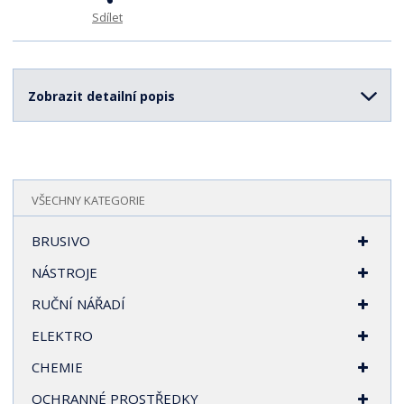
v
t
í
v
Sdílet
í
Zobrazit detailní popis
VŠECHNY KATEGORIE
BRUSIVO
NÁSTROJE
RUČNÍ NÁŘADÍ
ELEKTRO
CHEMIE
OCHRANNÉ PROSTŘEDKY