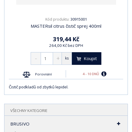
t
p
p
s
ů
i
i
30915001
Kód produktu:
s
s
MASTERsil citrus čistič sprej 400ml
319,44 Kč
264,00 Kč bez DPH
Koupit
ks
4 - 10 DNŮ
Porovnání
Čistič podkladů od zbytků lepidel.
VŠECHNY KATEGORIE
BRUSIVO