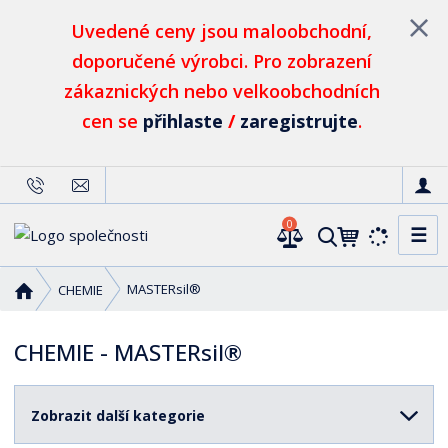
Uvedené ceny jsou maloobchodní,
doporučené výrobci. Pro zobrazení
zákaznických nebo velkoobchodních
cen se
přihlaste
/
zaregistrujte
.
0
☰
V
y
h
Ú
MASTERsil®
CHEMIE
l
v
o
e
CHEMIE - MASTERsil®
d
d
n
a
í
t
Zobrazit další kategorie
s
t