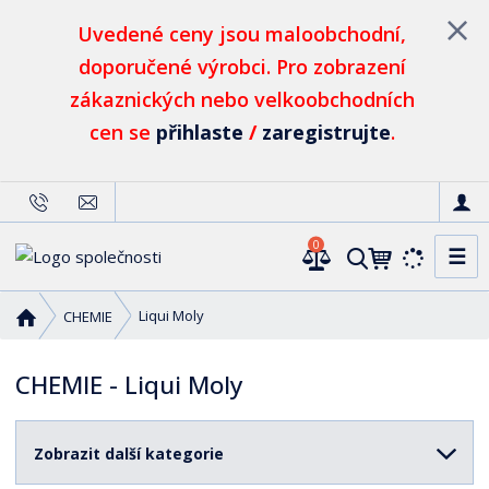
Uvedené ceny jsou maloobchodní,
doporučené výrobci. Pro zobrazení
zákaznických nebo velkoobchodních
cen se
přihlaste
/
zaregistrujte
.
0
☰
V
y
h
Ú
Liqui Moly
CHEMIE
l
v
o
e
CHEMIE - Liqui Moly
d
d
n
a
í
t
Zobrazit další kategorie
s
t