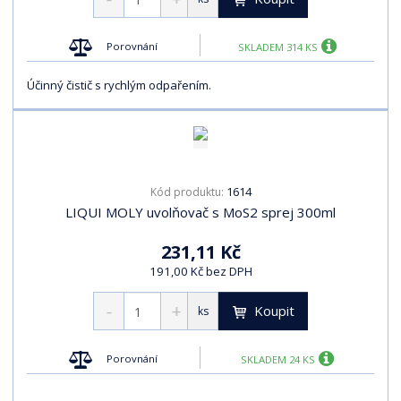
t
p
p
s
ů
i
i
Porovnání
SKLADEM 314 KS
s
s
Účinný čistič s rychlým odpařením.
1614
Kód produktu:
LIQUI MOLY uvolňovač s MoS2 sprej 300ml
231,11 Kč
191,00 Kč bez DPH
Koupit
ks
Porovnání
SKLADEM 24 KS