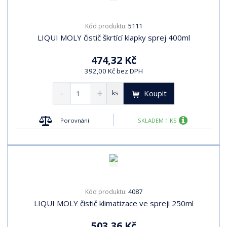
5111
Kód produktu:
LIQUI MOLY čistič škrtící klapky sprej 400ml
474,32 Kč
392,00 Kč bez DPH
Koupit
ks
Porovnání
SKLADEM 1 KS
4087
Kód produktu:
LIQUI MOLY čistič klimatizace ve spreji 250ml
503,36 Kč