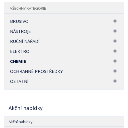
r
VŠECHNY KATEGORIE
a
n
BRUSIVO
a
NÁSTROJE
RUČNÍ NÁŘADÍ
ELEKTRO
CHEMIE
OCHRANNÉ PROSTŘEDKY
OSTATNÍ
Akční nabídky
Akční nabídky