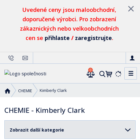
Uvedené ceny jsou maloobchodní,
doporučené výrobci. Pro zobrazení
zákaznických nebo velkoobchodních
cen se
přihlaste
/
zaregistrujte
.
0
☰
V
y
h
Ú
Kimberly Clark
CHEMIE
l
v
o
e
CHEMIE - Kimberly Clark
d
d
n
a
í
t
Zobrazit další kategorie
s
t