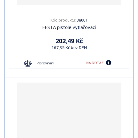
t
p
p
s
ů
i
i
38001
Kód produktu:
s
s
FESTA pistole vytlačovací
202,49 Kč
167,35 Kč bez DPH
NA DOTAZ
Porovnání