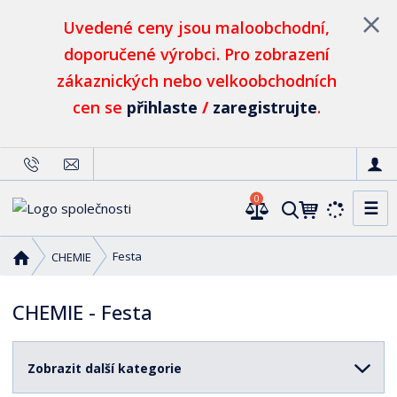
Uvedené ceny jsou maloobchodní,
doporučené výrobci. Pro zobrazení
zákaznických nebo velkoobchodních
cen se
přihlaste
/
zaregistrujte
.
0
☰
V
y
h
Ú
Festa
CHEMIE
l
v
o
e
CHEMIE - Festa
d
d
n
a
í
t
Zobrazit další kategorie
s
t