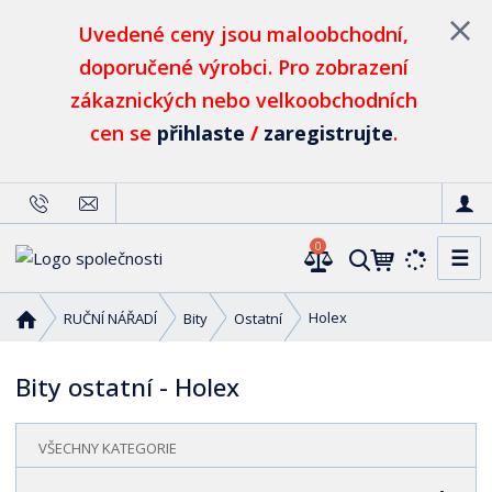
Uvedené ceny jsou maloobchodní,
doporučené výrobci. Pro zobrazení
zákaznických nebo velkoobchodních
cen se
přihlaste
/
zaregistrujte
.
0
☰
V
y
h
Ú
Holex
RUČNÍ NÁŘADÍ
Bity
Ostatní
l
v
o
e
Bity ostatní - Holex
d
d
n
a
í
t
VŠECHNY KATEGORIE
s
t